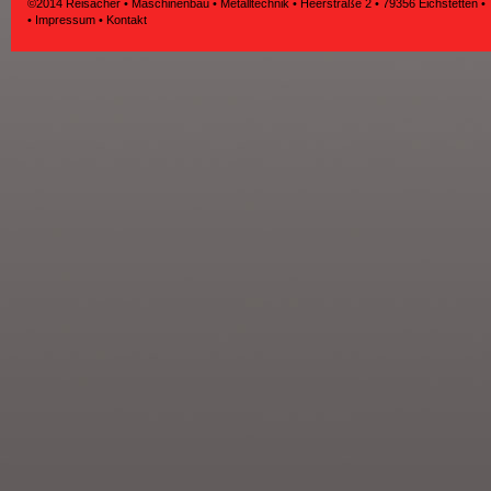
©2014 Reisacher • Maschinenbau • Metalltechnik • Heerstraße 2 • 79356 Eichstetten •
•
Impressum
•
Kontakt