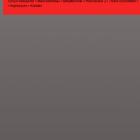
©2014 Reisacher • Maschinenbau • Metalltechnik • Heerstraße 2 • 79356 Eichstetten •
•
Impressum
•
Kontakt