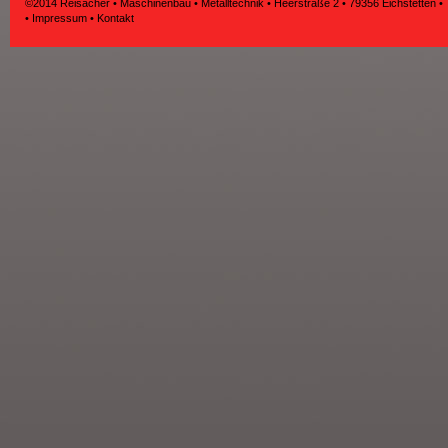
©2014 Reisacher • Maschinenbau • Metalltechnik • Heerstraße 2 • 79356 Eichstetten •
•
Impressum
•
Kontakt